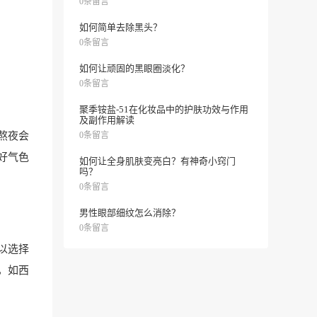
0条留言
如何简单去除黑头？
0条留言
如何让顽固的黑眼圈淡化？
0条留言
聚季铵盐-51在化妆品中的护肤功效与作用
及副作用解读
熬夜会
0条留言
好气色
如何让全身肌肤变亮白？有神奇小窍门
吗？
0条留言
男性眼部细纹怎么消除？
0条留言
以选择
，如西