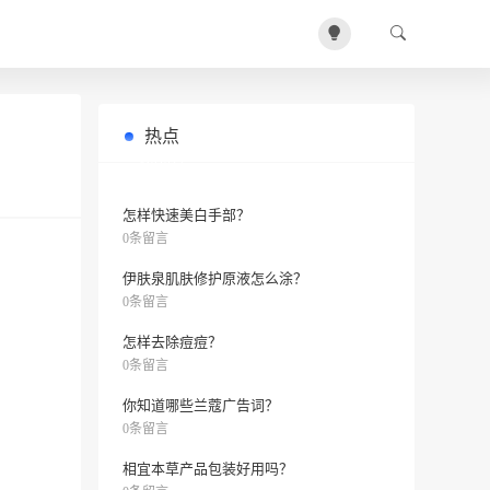
热点
敷面膜怎样才能事半功倍？
0条留言
怎样快速美白手部？
0条留言
伊肤泉肌肤修护原液怎么涂？
0条留言
怎样去除痘痘？
0条留言
你知道哪些兰蔻广告词？
0条留言
相宜本草产品包装好用吗？