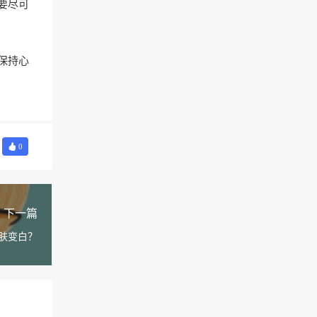
要尽可
保持心
0
下一篇
肤变白？