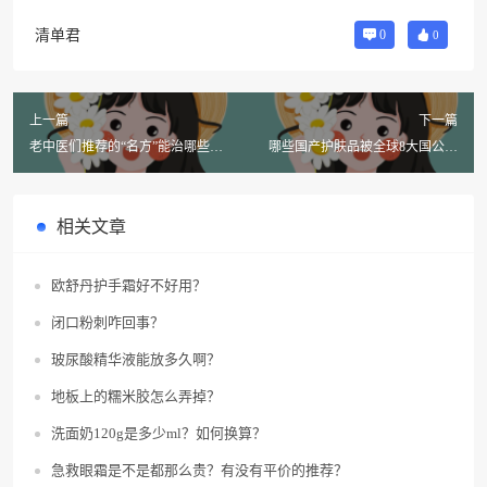
清单君
0
0
上一篇
下一篇
老中医们推荐的“名方”能治哪些常
哪些国产护肤品被全球8大国公认
见病？省钱又省事吗？
为精品，外国人也常用？
相关文章
欧舒丹护手霜好不好用？
闭口粉刺咋回事？
玻尿酸精华液能放多久啊？
地板上的糯米胶怎么弄掉？
洗面奶120g是多少ml？如何换算？
急救眼霜是不是都那么贵？有没有平价的推荐？