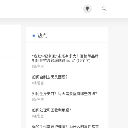
热点
如何在白天和晚上进行美白保养？
0条留言
“皮肤学级护肤”市场有多大？百植萃品牌
如何在抗衰领域脱颖而出？(19个字)
0条留言
如何自制去黑头面膜？
0条留言
如何全身美白？每天需要坚持哪些方法？
0条留言
如何处理和回收利用膜？
0条留言
你的手也需要护理吗？为什么明星们常常