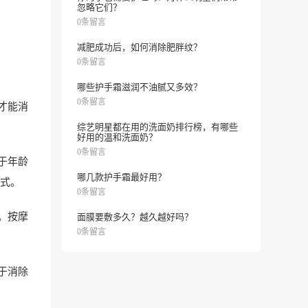
忽略它们？
0条留言
减肥成功后，如何消除肥胖纹？
0条留言
哪些护手霜滋润不油腻又多效？
0条留言
才能消
综艺明星都在用的洗面奶排行榜，有哪些
好用的温和洗面奶？
0条留言
于年龄
哪几款护手霜最好用？
式。
0条留言
。按摩
面膜要敷多久？越久越好吗？
0条留言
于消除