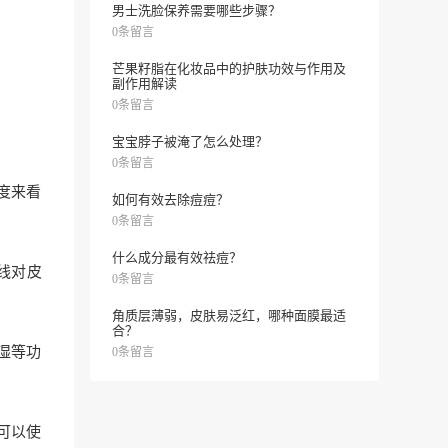
男士洗脸保养需要哪些步骤？
0条留言
芒果籽脂在化妆品中的护肤功效与作用及
副作用解读
0条留言
宝宝脖子被淹了怎么处理？
0条留言
度来看
如何有效去除痘痘？
0条留言
什么成分最有效祛痘？
线对皮
0条留言
角质层薄弱，皮肤易泛红，哪种面膜最适
合？
湿等功
0条留言
可以使