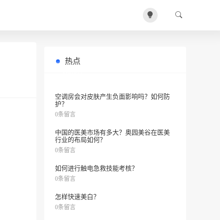
热点
祛痘印精华好用吗？推荐一下！
0条留言
空调房会对皮肤产生负面影响吗？如何防
护？
0条留言
中国的医美市场有多大？奥园美谷在医美
行业的布局如何？
0条留言
如何进行触电急救技能考核？
0条留言
怎样快速美白？
0条留言