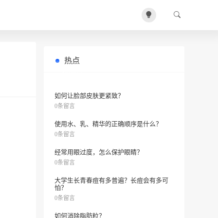
热点
哪种面膜能抗衰老？推荐几款抗衰老
0条留言
面膜！
如何让脸部皮肤更紧致？
0条留言
使用水、乳、精华的正确顺序是什么？
0条留言
经常用眼过度，怎么保护眼睛？
0条留言
大学生长青春痘有多普遍？长痘会有多可
怕？
0条留言
如何消除脂肪粒？