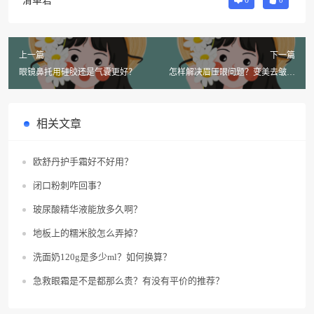
清单君
0
0
上一篇
下一篇
眼镜鼻托用硅胶还是气囊更好？
怎样解决眉压眼问题？变美去皱抗
衰逆龄！
相关文章
欧舒丹护手霜好不好用？
闭口粉刺咋回事？
玻尿酸精华液能放多久啊？
地板上的糯米胶怎么弄掉？
洗面奶120g是多少ml？如何换算？
急救眼霜是不是都那么贵？有没有平价的推荐？