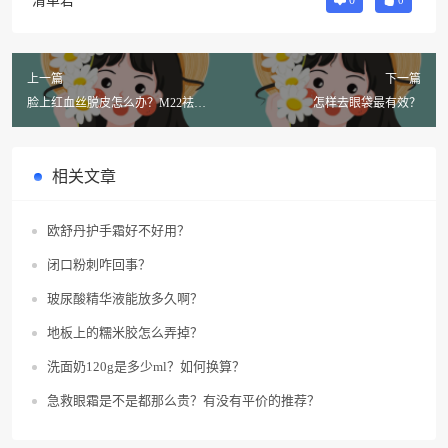
清单君
0
0
上一篇
下一篇
脸上红血丝脱皮怎么办？M22祛红
怎样去眼袋最有效？
血丝有用吗？
相关文章
欧舒丹护手霜好不好用？
闭口粉刺咋回事？
玻尿酸精华液能放多久啊？
地板上的糯米胶怎么弄掉？
洗面奶120g是多少ml？如何换算？
急救眼霜是不是都那么贵？有没有平价的推荐？