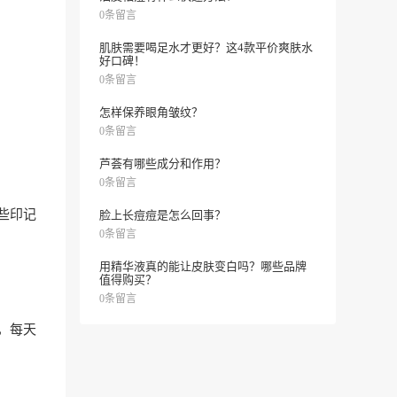
0条留言
肌肤需要喝足水才更好？这4款平价爽肤水
好口碑！
0条留言
怎样保养眼角皱纹？
0条留言
芦荟有哪些成分和作用？
0条留言
些印记
脸上长痘痘是怎么回事？
0条留言
用精华液真的能让皮肤变白吗？哪些品牌
值得购买？
0条留言
，每天