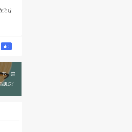
在治疗
0
下一篇
皙肌肤？