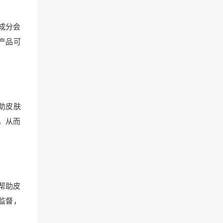
成分会
产品可
助皮肤
，从而
帮助皮
监督，