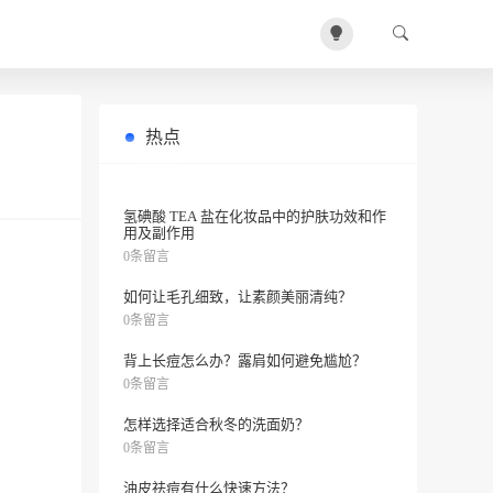
热点
春季护肤应该怎么做？
0条留言
氢碘酸 TEA 盐在化妆品中的护肤功效和作
用及副作用
0条留言
如何让毛孔细致，让素颜美丽清纯？
0条留言
背上长痘怎么办？露肩如何避免尴尬？
0条留言
怎样选择适合秋冬的洗面奶？
0条留言
油皮祛痘有什么快速方法？