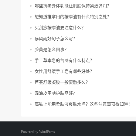
哪些抗老身体乳能让肌肤保持紧致弹润？
想知道推拿用的按摩油有什么特别之处？
买刮痧按摩油要注意什么？
暴风雨好句子怎么写？
脸黄是怎么回事？
手工草本皂的气味有什么特点？
女性用舒缓手工皂有哪些好处？
芦荟舒缓凝胶一般要敷多久？
混油皮用啥护肤品好?
高铁上能用柔肤液爽肤水吗？这些注意事项得知道！
Powered by
WordPress