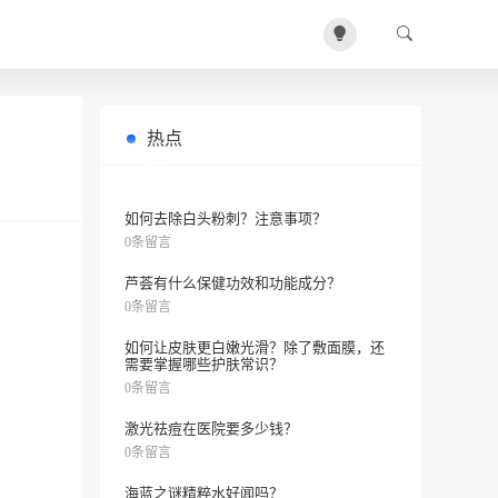
热点
如何拯救办公室黄脸婆？美白奥义来
0条留言
了！
如何去除白头粉刺？注意事项？
0条留言
芦荟有什么保健功效和功能成分？
0条留言
如何让皮肤更白嫩光滑？除了敷面膜，还
需要掌握哪些护肤常识？
0条留言
激光祛痘在医院要多少钱？
0条留言
海蓝之谜精粹水好闻吗？