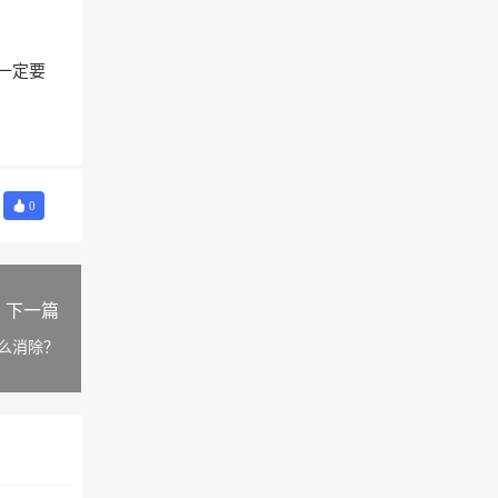
一定要
0
下一篇
么消除？