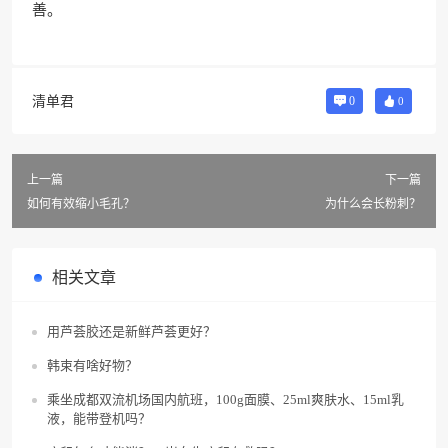
善。
清单君
0
0
上一篇
下一篇
如何有效缩小毛孔？
为什么会长粉刺？
相关文章
用芦荟胶还是新鲜芦荟更好？
韩束有啥好物？
乘坐成都双流机场国内航班，100g面膜、25ml爽肤水、15ml乳
液，能带登机吗？