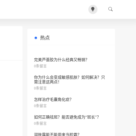
热点
有没有适合你的护肤品？看看这里！
0条留言
完美芦荟胶为什么经典又畅销？
0条留言
你为什么会变成敏感肌肤？如何解决？只
需注意这两点！
0条留言
怎样治疗毛囊角化症？
0条留言
如何正确祛斑？能否避免成为“斑长”？
0条留言
润肤露能不能用来当脸霜？