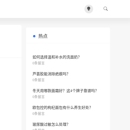
热点
甜叶菊叶/茎提取物在化妆品中的护肤
0条留言
功效和作用及副作用
如何选择温和补水的洗面奶？
0条留言
芦荟胶能消除疤痕吗？
0条留言
冬天用哪款面霜好？这4个牌子靠谱吗？
0条留言
欧包控的枸杞面包有什么养生好处？
0条留言
玻尿酸过敏怎么处理？