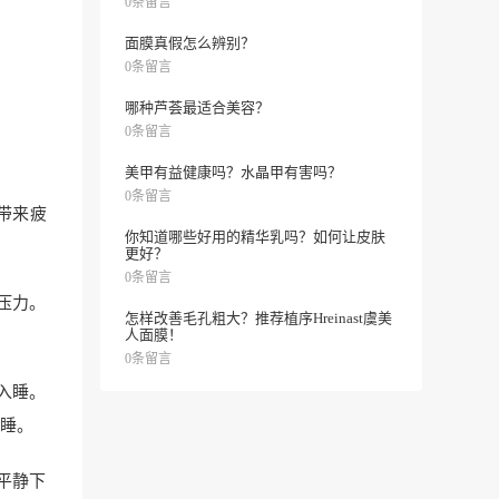
0条留言
面膜真假怎么辨别？
0条留言
哪种芦荟最适合美容？
0条留言
美甲有益健康吗？水晶甲有害吗？
0条留言
带来疲
你知道哪些好用的精华乳吗？如何让皮肤
更好？
0条留言
压力。
怎样改善毛孔粗大？推荐植序Hreinast虞美
人面膜！
0条留言
入睡。
睡。
平静下