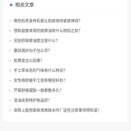
相关文章
哪些抗老身体乳能让肌肤保持紧致弹润？
想知道推拿用的按摩油有什么特别之处？
买刮痧按摩油要注意什么？
暴风雨好句子怎么写？
脸黄是怎么回事？
手工草本皂的气味有什么特点？
女性用舒缓手工皂有哪些好处？
芦荟舒缓凝胶一般要敷多久？
混油皮用啥护肤品好?
高铁上能用柔肤液爽肤水吗？这些注意事项得知道！