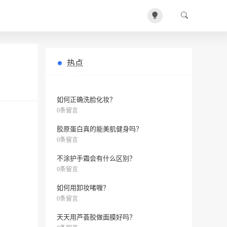
热点
身体反复痒是什么原因？需要尽早检
0条留言
查吗？
如何正确洗脸化妆？
0条留言
胶原蛋白真的能美肌健身吗？
0条留言
不涂护手霜会有什么区别？
0条留言
如何用卸妆啫喱？
0条留言
天天用芦荟胶做面膜好吗？