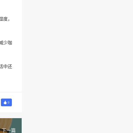
湿度，
减少咖
活中还
0
下一篇