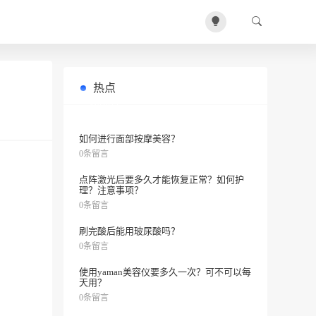
热点
为什么会有重重的黑眼圈？
0条留言
如何进行面部按摩美容？
0条留言
点阵激光后要多久才能恢复正常？如何护
理？注意事项？
0条留言
刷完酸后能用玻尿酸吗？
0条留言
使用yaman美容仪要多久一次？可不可以每
天用？
0条留言