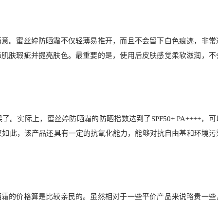
满意。蜜丝婷防晒霜不仅轻薄易推开，而且不会留下白色痕迹，非常
饰肌肤瑕疵并提亮肤色。最重要的是，使用后皮肤感觉柔软滋润，不
实际上，蜜丝婷防晒霜的防晒指数达到了SPF50+ PA++++，
不仅如此，该产品还具有一定的抗氧化能力，能够对抗自由基和环境污
晒霜的价格算是比较亲民的。虽然相对于一些平价产品来说略贵一些