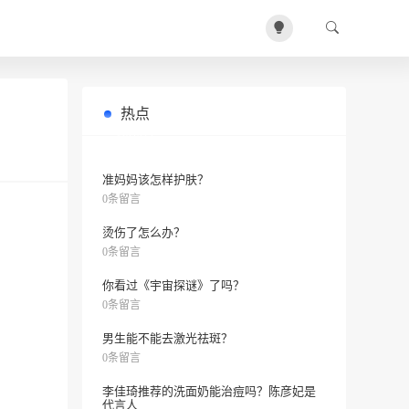
热点
哪些润肤精华值得回购？城野医生美
0条留言
白淡斑和欧莱雅去黄亮肤推荐吗？
准妈妈该怎样护肤？
0条留言
烫伤了怎么办？
0条留言
你看过《宇宙探谜》了吗？
0条留言
男生能不能去激光祛斑？
0条留言
李佳琦推荐的洗面奶能治痘吗？陈彦妃是
代言人