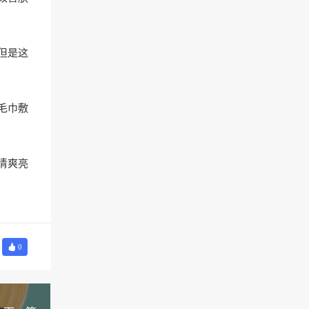
但是这
毛巾敷
清爽亮
0