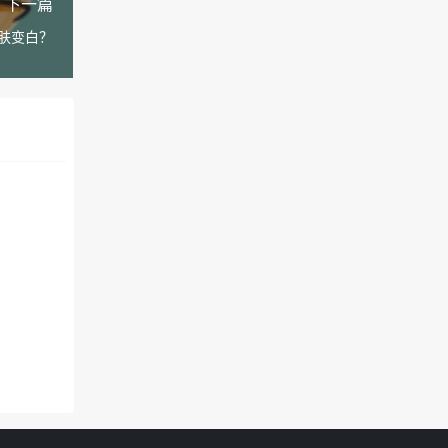
下一篇
肤变白？