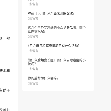
0条留言
睡前可以用什么东西来消除皱纹？
0条留言
这几个平价又高端的小众护肤品牌，哪个
让你惊艳呢？
0条留言
疼。那
6月会员日和超级星期日有什么活动？
0条留言
为什么脸颊会长痘？有什么去除痘痘的小
技巧？
0条留言
肤水和
你的后背为什么会痒？
0条留言
有助于
改善肤