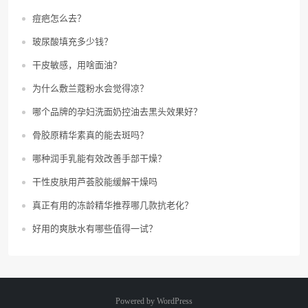
痘疤怎么去？
玻尿酸填充多少钱？
干皮敏感，用啥面油？
为什么敷兰蔻粉水会觉得凉？
哪个品牌的孕妇洗面奶控油去黑头效果好？
骨胶原精华素真的能去斑吗？
哪种润手乳能有效改善手部干燥？
干性皮肤用芦荟胶能缓解干燥吗
真正有用的冻龄精华推荐哪几款抗老化？
好用的爽肤水有哪些值得一试？
Powered by
WordPress