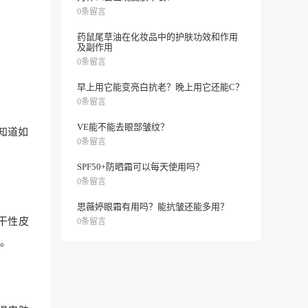
0条留言
药鼠尾草油在化妆品中的护肤功效和作用
及副作用
0条留言
早上用它能变亮白抗老？晚上用它还能C？
0条留言
VE能不能去眼部皱纹？
知道如
0条留言
SPF50+防晒霜可以每天使用吗？
0条留言
思薇婷眼霜有用吗？能抗皱还能多用？
干性皮
0条留言
。