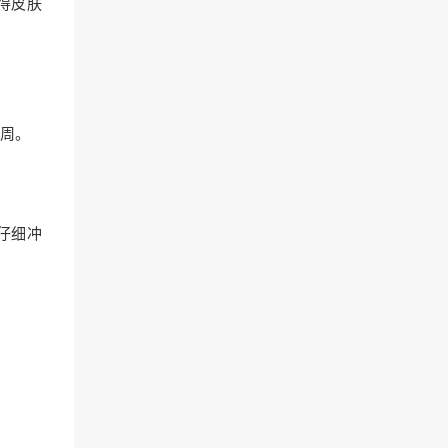
得皮肤
周。
仔细冲