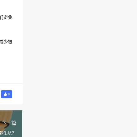
们避免
减少被
0
下一篇
免养生坑？