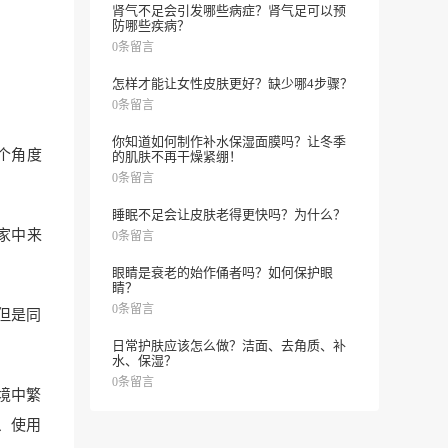
肾气不足会引发哪些病症？肾气足可以预
防哪些疾病？
0条留言
怎样才能让女性皮肤更好？缺少哪4步骤？
0条留言
你知道如何制作补水保湿面膜吗？让冬季
个角度
的肌肤不再干燥紧绷！
0条留言
睡眠不足会让皮肤老得更快吗？为什么？
家中来
0条留言
眼睛是衰老的始作俑者吗？如何保护眼
睛？
0条留言
但是同
日常护肤应该怎么做？洁面、去角质、补
水、保湿？
0条留言
境中繁
、使用