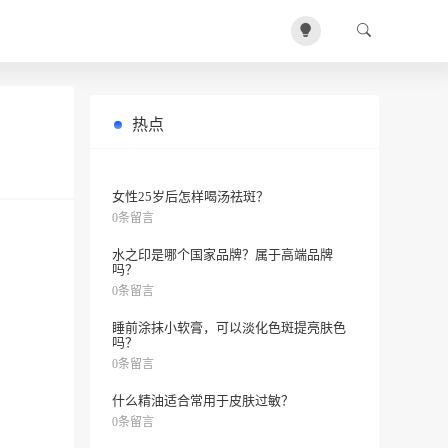
热点
有钱和没钱的女生有哪些不同呢？看
0条留言
这3点就知道了！
女性25岁后怎样喝汤祛斑？
0条留言
水之印是哪个国家品牌？属于高端品牌
吗？
0条留言
睡前涂抹小软膏，可以淡化色斑提亮肤色
吗？
0条留言
什么精油适合常用于皮肤过敏？
0条留言