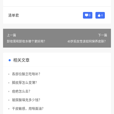
清单君
0
0
上一篇
下一篇
卸妆膏和卸妆水哪个更好用？
40岁后女性该如何保养皮肤？
相关文章
各部位酸乏吃啥补？
脚皮厚怎么变薄？
痘疤怎么去？
玻尿酸填充多少钱？
干皮敏感，用啥面油？