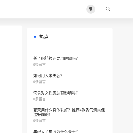
热点
用兰蔻粉水做湿敷有什么好处？
0条留言
长了脂肪粒还要用眼霜吗？
0条留言
如何用大米美容？
0条留言
饮食对女性皮肤有影响吗？
0条留言
夏天用什么身体乳好？推荐4款香气清爽保
湿好闻的！
0条留言
年纪大了皮肤为什么变干？