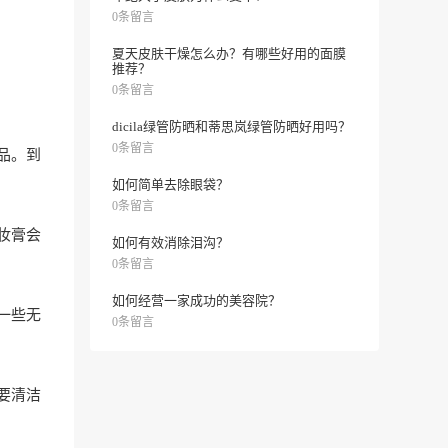
0条留言
夏天皮肤干燥怎么办？有哪些好用的面膜
推荐？
0条留言
dicila绿管防晒和蒂思岚绿管防晒好用吗？
0条留言
品。到
如何简单去除眼袋？
0条留言
妆膏会
如何有效消除泪沟？
0条留言
如何经营一家成功的美容院？
一些无
0条留言
要清洁