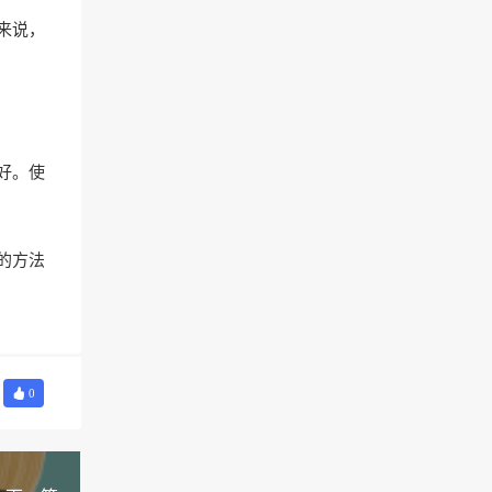
来说，
好。使
的方法
0