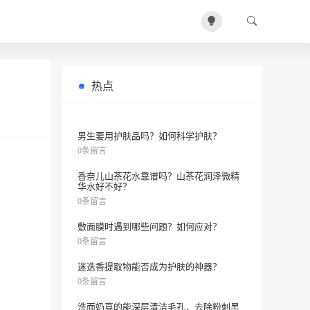
热点
按委中可以缓解背痛和腰痛吗？
0条留言
男生要用护肤品吗？如何科学护肤？
0条留言
香奈儿山茶花水靠谱吗？山茶花润泽微精
华水好不好？
0条留言
敷面膜时遇到哪些问题？如何应对？
0条留言
迷迭香提取物能否成为护肤的神器？
0条留言
洗面奶真的能深层清洁毛孔，去除粉刺黑