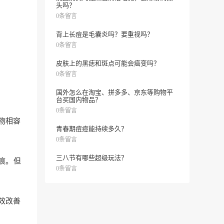
头吗？
0条留言
背上长痘是毛囊炎吗？要重视吗？
0条留言
皮肤上的黑痣和斑点可能会癌变吗？
0条留言
国外怎么在淘宝、拼多多、京东等购物平
台买国内物品？
0条留言
物相容
青春期痘痘能持续多久？
0条留言
三八节有哪些超级玩法？
痕。但
0条留言
效改善