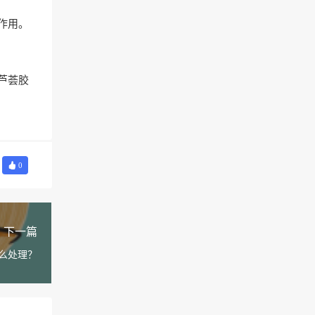
作用。
芦荟胶
0
下一篇
么处理？