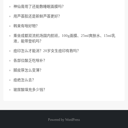
神仙膏用了还能敷睡眠面膜吗？
用芦荟胶还是新鲜芦荟更好？
韩束有啥好物？
乘坐成都双流机场国内航班，100g面膜、25ml爽肤水、15ml乳
液，能带登机吗？
痘印怎么才能消？20岁女生痘印有救吗？
各部位酸乏吃啥补？
脚皮厚怎么变薄？
痘疤怎么去？
玻尿酸填充多少钱？
Powered by
WordPress