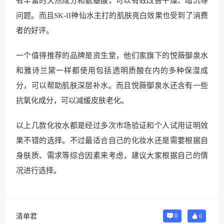
有丰富的天然成分和氨基酸，可以有效改善干燥、暗沉等
问题。而且SK-II神仙水主打的肌肤亮白效果也受到了消费
者的好评。
一个值得推荐的品牌是资生堂，他们家旗下的悦薇御泉水
和雅诗兰黛一样都使用包括透明质酸在内的多种保湿成
分，可以帮助肌肤深层补水。而且悦薇御泉水还含有一些
抗氧化成分，可以减缓皮肤老化。
以上几款化妆水都是经过多次市场验证和个人试用证明效
果不错的选择。不过最适合自己的化妆水还是需要根据自
身肤质、需求等综合因素来考虑，建议大家根据自己的情
况进行选择。
清单君
0
0