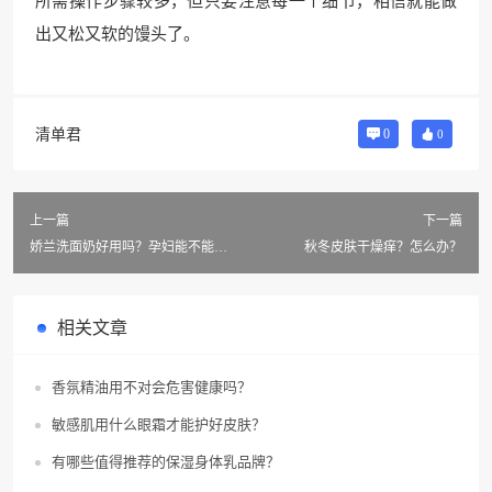
所需操作步骤较多，但只要注意每一个细节，相信就能做
出又松又软的馒头了。
清单君
0
0
上一篇
下一篇
娇兰洗面奶好用吗？孕妇能不能
秋冬皮肤干燥痒？怎么办？
用？
相关文章
香氛精油用不对会危害健康吗？
敏感肌用什么眼霜才能护好皮肤？
有哪些值得推荐的保湿身体乳品牌？