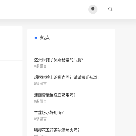
热点
如何使用白泥膜？
0条留言
这张脸拖了吴昕杨幂的后腿？
0条留言
想摆脱脸上的斑点吗？试试激光祛斑！
0条留言
洁面膏能当洗面奶用吗？
0条留言
兰蔻粉水好用吗？
0条留言
喝樱花五行茶能清肺火吗？