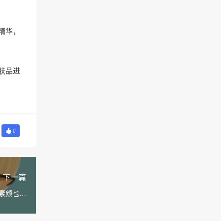
精华，
肤品进
0
下一篇
素颜也好
看？