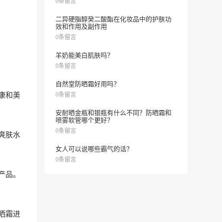
0条留言
二异硬脂醇癸二酸酯在化妆品中的护肤功
效和作用及副作用
0条留言
羊奶能美白肌肤吗？
0条留言
自然堂防晒霜好用吗？
康和美
0条留言
安耐晒金瓶和银瓶有什么不同？防晒霜和
喷雾软管哪个更好？
0条留言
爽肤水
女人可以说哪些霸气的话？
0条留言
产品。
晒霜进