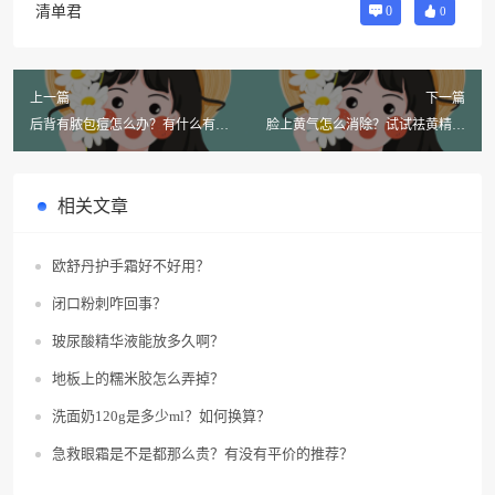
清单君
0
0
上一篇
下一篇
后背有脓包痘怎么办？有什么有效
脸上黄气怎么消除？试试祛黄精华
方法？
液！
相关文章
欧舒丹护手霜好不好用？
闭口粉刺咋回事？
玻尿酸精华液能放多久啊？
地板上的糯米胶怎么弄掉？
洗面奶120g是多少ml？如何换算？
急救眼霜是不是都那么贵？有没有平价的推荐？