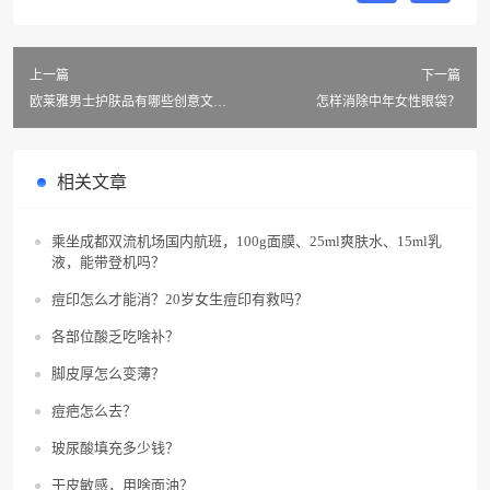
上一篇
下一篇
欧莱雅男士护肤品有哪些创意文
怎样消除中年女性眼袋？
案？
相关文章
乘坐成都双流机场国内航班，100g面膜、25ml爽肤水、15ml乳
液，能带登机吗？
痘印怎么才能消？20岁女生痘印有救吗？
各部位酸乏吃啥补？
脚皮厚怎么变薄？
痘疤怎么去？
玻尿酸填充多少钱？
干皮敏感，用啥面油？