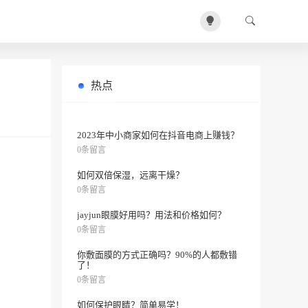
热点
冬天护肤需不需要注意3件事?
0条留言
2023年中小商家如何在抖音电商上赚钱？
0条留言
如何双倍保湿，远离干燥？
0条留言
jayjun眼膜好用吗？用法和价格如何？
0条留言
你敷面膜的方式正确吗？90%的人都敷错
了！
0条留言
如何保护眼睛？简单易学！