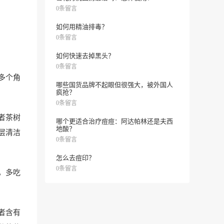
0条留言
如何用精油排毒？
0条留言
如何快速去掉黑头？
0条留言
多个角
哪些国货品牌不起眼但很强大，被外国人
疯抢？
0条留言
者茶树
哪个更适合治疗痘痘：阿达帕林还是夫西
地酸？
层清洁
0条留言
怎么去痘印？
0条留言
，多吃
者含有