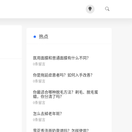
热点
想做韩式半永久眉毛？三个要注意的
0条留言
点是啥？
医用面膜和普通面膜有什么不同？
0条留言
你是拖延症患者吗？如何入手改善？
0条留言
你最适合哪种脱毛方法？剃毛、脱毛蜜
蜡，你分清了吗？
0条留言
怎么去掉老年斑？
0条留言
雪花秀洗面奶靠谱吗？怎样使用？