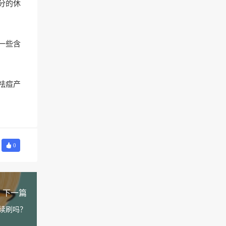
分的休
一些含
祛痘产
0
下一篇
续刷吗？