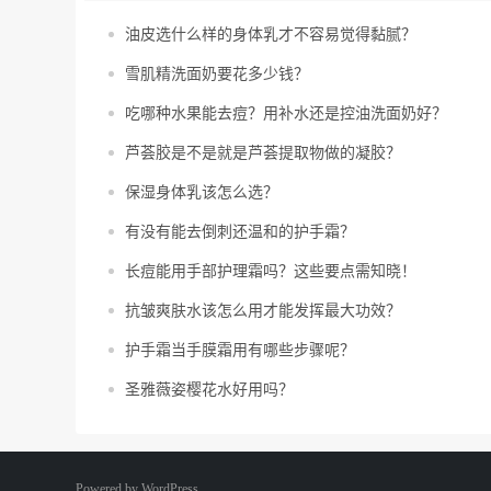
油皮选什么样的身体乳才不容易觉得黏腻？
雪肌精洗面奶要花多少钱？
吃哪种水果能去痘？用补水还是控油洗面奶好？
芦荟胶是不是就是芦荟提取物做的凝胶？
保湿身体乳该怎么选？
有没有能去倒刺还温和的护手霜？
长痘能用手部护理霜吗？这些要点需知晓！
抗皱爽肤水该怎么用才能发挥最大功效？
护手霜当手膜霜用有哪些步骤呢？
圣雅薇姿樱花水好用吗？
Powered by
WordPress