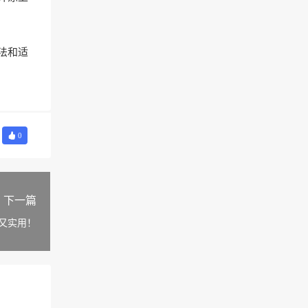
法和适
0
下一篇
又实用！