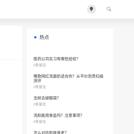
热点
PPG-1-鲸蜡醇聚醚-20在化妆品中的护
0条留言
肤功效和作用及副作用
医药公司实习有哪些经验？
0条留言
哪款网红洗面奶适合你？从平价到贵妇级
测评
0条留言
怎样去掉眼袋？
0条留言
洗脸能用食盐吗？注意事项？
0条留言
怎么对抗肌肤衰老？