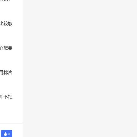
比较敏
心想要
用棉片
并不把
0