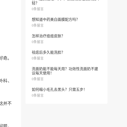
轻？
0条留言
想知道中药美白面膜配方吗？
0条留言
怎样治疗痘痘皮肤？
0条留言
祛痣后多久能洗脸？
好奇。
0条留言
洗面奶能不能每天用？功效性洗面奶不建
议每天使用！
0条留言
外科、
如何缩小毛孔去黑头？只需五步！
0条留言
这并不
问题，