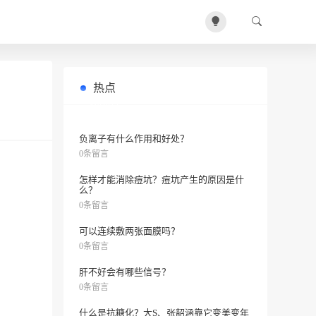
热点
olay双重精华眼霜值得购买吗？价格
0条留言
多少？
负离子有什么作用和好处？
0条留言
怎样才能消除痘坑？痘坑产生的原因是什
么？
0条留言
可以连续敷两张面膜吗？
0条留言
肝不好会有哪些信号？
0条留言
什么是抗糖化？大S、张韶涵靠它变美变年