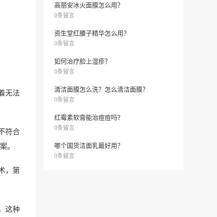
高丽安冰火面膜怎么用？
0条留言
资生堂红腰子精华怎么用？
0条留言
如何治疗脸上湿疹？
0条留言
清洁面膜怎么洗？怎么清洁面膜？
着无法
0条留言
红霉素软膏能治痘痘吗？
0条留言
不符合
哪个国货洁面乳最好用？
案。
0条留言
术，第
，这种