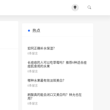
热点
淘米水洗脸有效吗？
0条留言
如何正确补水保湿？
0条留言
长痘痘的人可以吃草莓吗？推荐6种适合痘
痘肌食用的水果
0条留言
哪种水果最有效淡斑美白？
0条留言
刷酸真的能去闭口又美白吗？林允也在
用？
0条留言