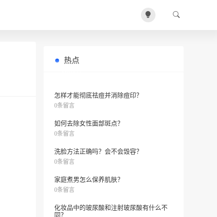
热点
如何让脚保持湿润？
0条留言
怎样才能彻底祛痘并消除痘印？
0条留言
如何去除女性面部斑点？
0条留言
洗脸方法正确吗？会不会毁容？
0条留言
家庭煮男怎么保养肌肤？
0条留言
化妆品中的玻尿酸和注射玻尿酸有什么不
同？