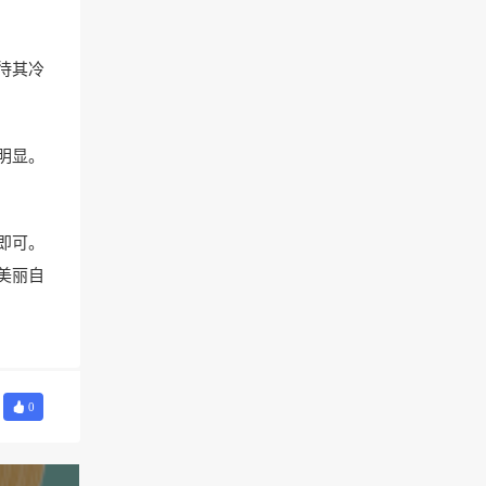
待其冷
明显。
即可。
美丽自
0