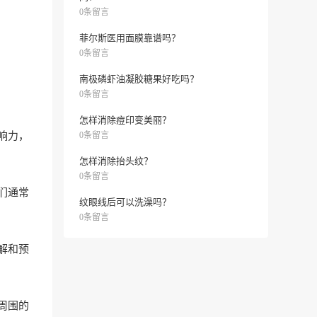
0条留言
菲尔斯医用面膜靠谱吗？
0条留言
南极磷虾油凝胶糖果好吃吗？
0条留言
怎样消除痘印变美丽？
响力，
0条留言
怎样消除抬头纹？
0条留言
们通常
纹眼线后可以洗澡吗？
0条留言
解和预
周围的