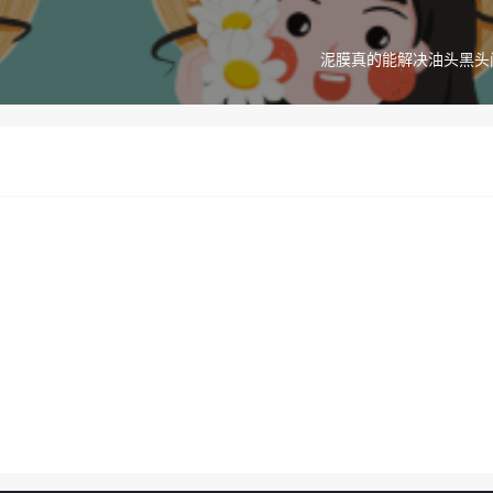
泥膜真的能解决油头黑头