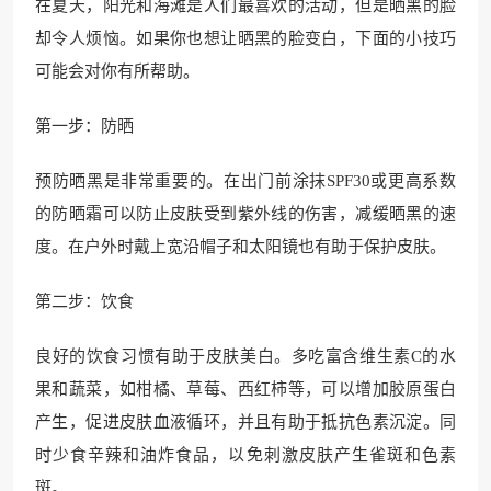
在夏天，阳光和海滩是人们最喜欢的活动，但是晒黑的脸
却令人烦恼。如果你也想让晒黑的脸变白，下面的小技巧
可能会对你有所帮助。
第一步：防晒
预防晒黑是非常重要的。在出门前涂抹SPF30或更高系数
的防晒霜可以防止皮肤受到紫外线的伤害，减缓晒黑的速
度。在户外时戴上宽沿帽子和太阳镜也有助于保护皮肤。
第二步：饮食
良好的饮食习惯有助于皮肤美白。多吃富含维生素C的水
果和蔬菜，如柑橘、草莓、西红柿等，可以增加胶原蛋白
产生，促进皮肤血液循环，并且有助于抵抗色素沉淀。同
时少食辛辣和油炸食品，以免刺激皮肤产生雀斑和色素
斑。