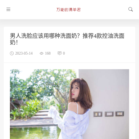
男人洗脸应该用哪种洗面奶？推荐4款控油洗面
奶！
2023-05-14
168
0