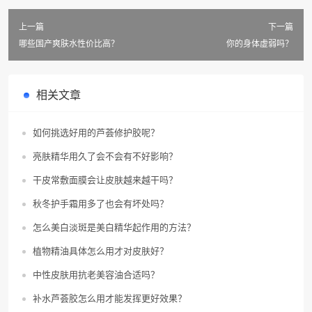
上一篇
下一篇
哪些国产爽肤水性价比高？
你的身体虚弱吗？
相关文章
如何挑选好用的芦荟修护胶呢？
亮肤精华用久了会不会有不好影响？
干皮常敷面膜会让皮肤越来越干吗？
秋冬护手霜用多了也会有坏处吗？
怎么美白淡斑是美白精华起作用的方法？
植物精油具体怎么用才对皮肤好？
中性皮肤用抗老美容油合适吗？
补水芦荟胶怎么用才能发挥更好效果？