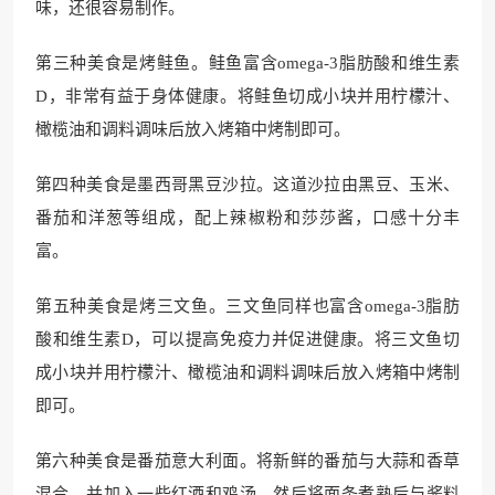
味，还很容易制作。
第三种美食是烤鲑鱼。鲑鱼富含omega-3脂肪酸和维生素
D，非常有益于身体健康。将鲑鱼切成小块并用柠檬汁、
橄榄油和调料调味后放入烤箱中烤制即可。
第四种美食是墨西哥黑豆沙拉。这道沙拉由黑豆、玉米、
番茄和洋葱等组成，配上辣椒粉和莎莎酱，口感十分丰
富。
第五种美食是烤三文鱼。三文鱼同样也富含omega-3脂肪
酸和维生素D，可以提高免疫力并促进健康。将三文鱼切
成小块并用柠檬汁、橄榄油和调料调味后放入烤箱中烤制
即可。
第六种美食是番茄意大利面。将新鲜的番茄与大蒜和香草
混合，并加入一些红酒和鸡汤。然后将面条煮熟后与酱料