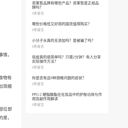
资莱皙品牌有哪些产品？资莱皙是正规品
牌吗？
0条留言
哪些价格低又好用的国货值得购买？
0条留言
小分子水真的无添加吗？是被骗了吗？
0条留言
事情，
祛痘真的很简单吗？只需2分钟？有人分享
实际操作方法？
0条留言
食物有
你是否有这9种颈椎问题的症状？
0条留言
出现细
PPG-2 硬脂酸酯在化妆品中的护肤功效与作
用及副作用解读
0条留言
部位即
的是，