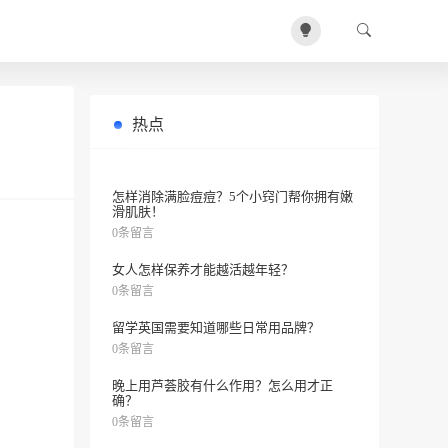
热点
喝红润美肤五白汤能让皮肤变好看
0条留言
吗？
怎样消除满脸痘痘？5个小窍门帮你拥有嫩
滑肌肤！
0条留言
女人怎样保养才能越活越年轻？
0条留言
留学英国需要知道哪些日常用品牌？
0条留言
晚上用芦荟胶有什么作用？怎么用才正
确？
0条留言