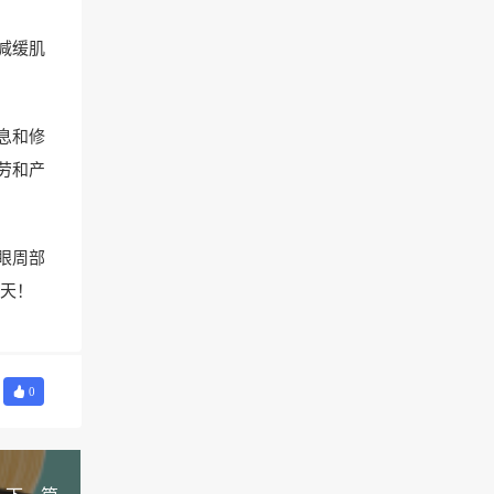
减缓肌
息和修
劳和产
眼周部
天！
0